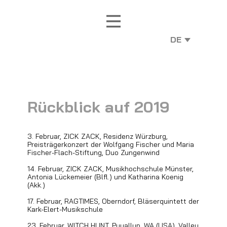
Rückblick auf 2019
3. Februar, ZICK ZACK, Residenz Würzburg,
Preisträgerkonzert der Wolfgang Fischer und Maria
Fischer-Flach-Stiftung, Duo Zungenwind
14. Februar, ZICK ZACK, Musikhochschule Münster,
Antonia Lückemeier (Blfl.) und Katharina Koenig
(Akk.)
17. Februar, RAGTIMES, Oberndorf, Bläserquintett der
Kark-Elert-Musikschule
23. Februar, WITCH HUNT, Puyallup, WA (USA), Valley