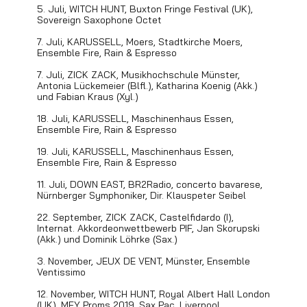
5. Juli, WITCH HUNT, Buxton Fringe Festival (UK),
Sovereign Saxophone Octet
7. Juli, KARUSSELL, Moers, Stadtkirche Moers,
Ensemble Fire, Rain & Espresso
7. Juli, ZICK ZACK, Musikhochschule Münster,
Antonia Lückemeier (Blfl.), Katharina Koenig (Akk.)
und Fabian Kraus (Xyl.)
18. Juli, KARUSSELL, Maschinenhaus Essen,
Ensemble Fire, Rain & Espresso
19. Juli, KARUSSELL, Maschinenhaus Essen,
Ensemble Fire, Rain & Espresso
11. Juli, DOWN EAST, BR2Radio, concerto bavarese,
Nürnberger Symphoniker, Dir. Klauspeter Seibel
22. September, ZICK ZACK, Castelfidardo (I),
Internat. Akkordeonwettbewerb PIF, Jan Skorupski
(Akk.) und Dominik Löhrke (Sax.)
3. November, JEUX DE VENT, Münster, Ensemble
Ventissimo
12. November, WITCH HUNT, Royal Albert Hall London
(UK), MFY Proms 2019, Sax Pac, Liverpool